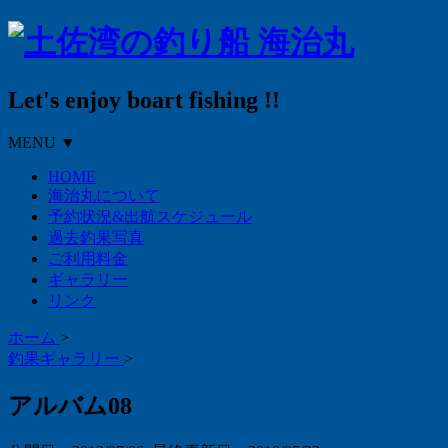
Let's enjoy boart fishing !!
MENU ▼
HOME
海治丸について
予約状況&出航スケジュール
過去釣果写真
ご利用料金
ギャラリー
リンク
ホーム
>
釣果ギャラリー
>
アルバム08