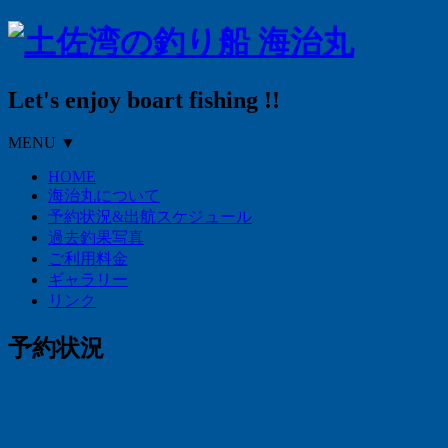
Let's enjoy boart fishing !!
MENU ▼
HOME
海治丸について
予約状況&出航スケジュール
過去釣果写真
ご利用料金
ギャラリー
リンク
予約状況