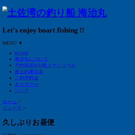
Let's enjoy boart fishing !!
MENU ▼
HOME
海治丸について
予約状況&出航スケジュール
過去釣果写真
ご利用料金
ギャラリー
リンク
ホーム
>
ニュース
>
久しぶりお昼便