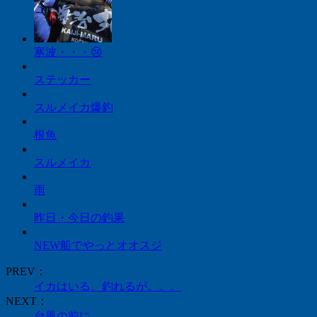
寒波・・・😢
ステッカー
スルメイカ爆釣
根魚
スルメイカ
雨
昨日・今日の釣果
NEW船でやっとオオスジ
PREV：
イカはいる、釣れるが。。。
NEXT：
台風の前に