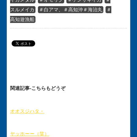
スルメイカ
＃白アマ、＃高知沖＃海治丸
＃
高知遊漁船
関連記事-こちらもどうぞ
オオスジハタ・
ヤッホーー（笑）