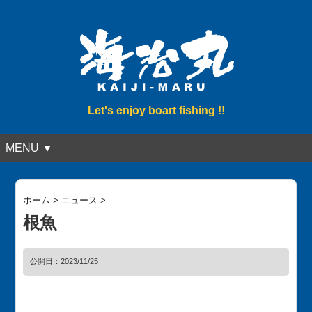
Let's enjoy boart fishing !!
MENU ▼
ホーム
>
ニュース
>
根魚
公開日：
2023/11/25