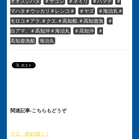
オオスジハタ
＃サゴシ
＃ネイリ
＃ハマチ
＃
マハタ＃ウッカリ＃レンコ＃
＃ヤズ
＃海治丸＃
モロコ＃アラ.＃クエ.＃高知船.＃高知遊漁
＃
白アマ、＃高知沖＃海治丸
＃高知沖
＃
高知遊漁船
海治丸
関連記事-こちらもどうぞ
クエ 絶好調！！