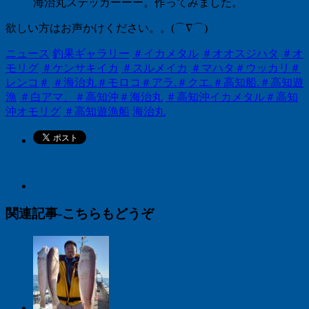
海治丸ステッカーーー。作ってみました。
欲しい方はお声かけください。。(⌒∇⌒)
ニュース
釣果ギャラリー
＃イカメタル
＃オオスジハタ
＃オ
モリグ
＃ケンサキイカ
＃スルメイカ
＃マハタ＃ウッカリ＃
レンコ＃
＃海治丸＃モロコ＃アラ.＃クエ.＃高知船.＃高知遊
漁
＃白アマ、＃高知沖＃海治丸
＃高知沖イカメタル＃高知
沖オモリグ
＃高知遊漁船
海治丸
関連記事-こちらもどうぞ