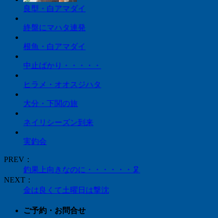
良型・白アマダイ
終盤にマハタ連発
根魚・白アマダイ
中止ばかり・・・・・
ヒラメ・オオスジハタ
大分・下関の旅
ネイリシーズン到来
実釣会
PREV：
釣果上向きなのに・・・・・・🦑
NEXT：
金は良くて土曜日は撃沈
ご予約・お問合せ