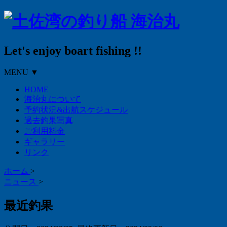
Let's enjoy boart fishing !!
MENU ▼
HOME
海治丸について
予約状況&出航スケジュール
過去釣果写真
ご利用料金
ギャラリー
リンク
ホーム
>
ニュース
>
最近釣果