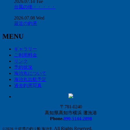
2026.07.14 Tue
台風の後・・・・・
2026.07.08 Wed
最近の釣果
MENU
ギャラリー
ご利用料金
リンク
予約状況
海治丸について
海治丸出航予定
過去釣果写真
〒781-0240
高知県高知市横浜 灘漁港
Phone.
090-5144-2898
All Rights Reserved.
©2026 土佐湾の釣り船 海治丸