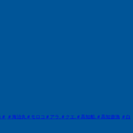
コ＃
＃海治丸＃モロコ＃アラ.＃クエ.＃高知船.＃高知遊漁
＃白