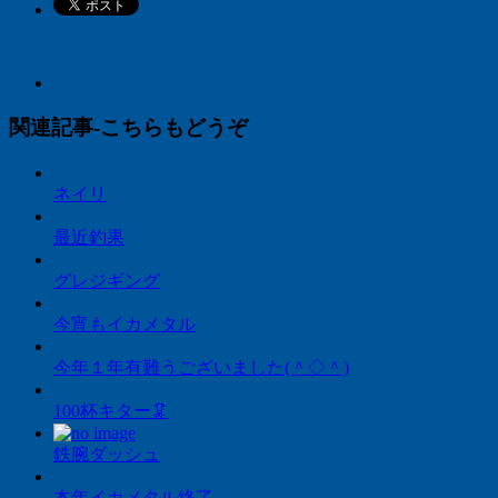
関連記事-こちらもどうぞ
ネイリ
最近釣果
グレジギング
今宵もイカメタル
今年１年有難うございました(＾◇＾)
100杯キター🦑
鉄腕ダッシュ
本年イカメタル終了