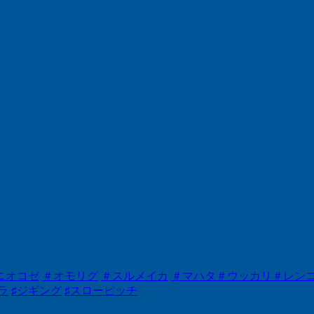
ニオコゼ
＃オモリグ
＃スルメイカ
＃マハタ＃ウッカリ＃レン
ラ
♯ジギング
♯スローピッチ