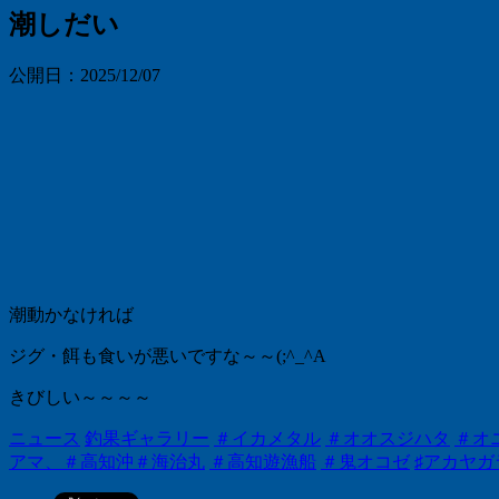
潮しだい
公開日：
2025/12/07
潮動かなければ
ジグ・餌も食いが悪いですな～～(;^_^A
きびしい～～～～
ニュース
釣果ギャラリー
＃イカメタル
＃オオスジハタ
＃オ
アマ、＃高知沖＃海治丸
＃高知遊漁船
＃鬼オコゼ
♯アカヤガ