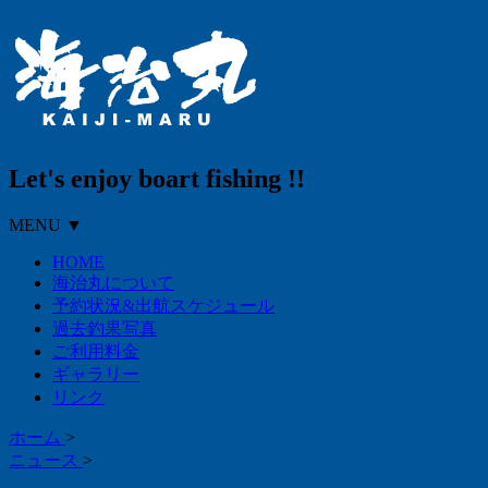
Let's enjoy boart fishing !!
MENU ▼
HOME
海治丸について
予約状況&出航スケジュール
過去釣果写真
ご利用料金
ギャラリー
リンク
ホーム
>
ニュース
>