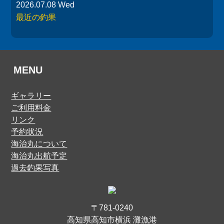
2026.07.08 Wed
最近の釣果
MENU
ギャラリー
ご利用料金
リンク
予約状況
海治丸について
海治丸出航予定
過去釣果写真
〒781-0240
高知県高知市横浜 灘漁港