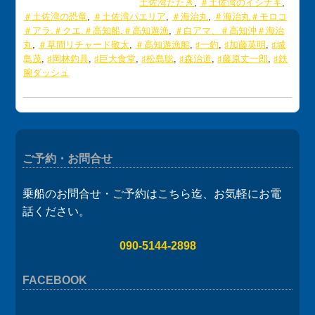
土佐湾たたき
,
＃土佐湾のイシナギ
,
＃土佐湾の恐竜
,
＃土佐湾パエリア
,
＃海治丸
,
＃海治丸＃モロコ
＃アラ.＃クエ.＃高知船.＃高知遊漁
,
＃白アマ、＃高知沖＃海治
丸
,
＃草間リチャード敬太
,
＃高知遊漁船
,
♯一釣
,
♯加藤英明
,
♯城
島茂
,
♯岡林釣具
,
♯巨大食堂
,
♯松島聡
,
♯森治道
,
♯藤原丈一郎
,
♯鉄
腕ダッシュ
ご予約・お問合せ
乗船のお問合せ・ご予約はこちら迄、お気軽にお電
話ください。
090-5144-2898
FACEBOOK