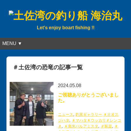
Let's enjoy boart fishing !!
MENU ▼
＃土佐湾の恐竜の記事一覧
2024.05.08
ご視聴ありがとうございまし
た。
ニュース
,
釣果ギャラリー
＃オオス
ジハタ
,
＃マハタ＃ウッカリ＃レンコ
＃
,
＃南米バルアミスタ
,
＃味楽
,
＃