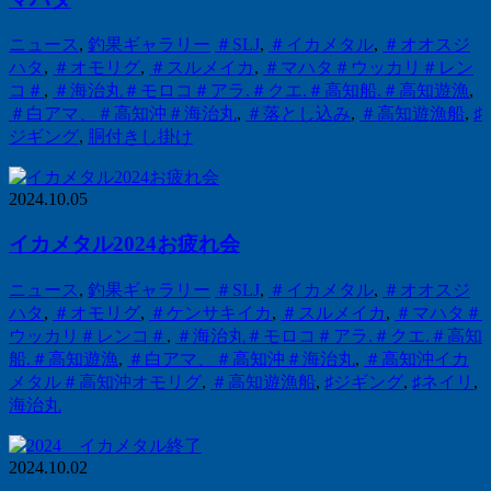
ニュース
,
釣果ギャラリー
＃SLJ
,
＃イカメタル
,
＃オオスジ
ハタ
,
＃オモリグ
,
＃スルメイカ
,
＃マハタ＃ウッカリ＃レン
コ＃
,
＃海治丸＃モロコ＃アラ.＃クエ.＃高知船.＃高知遊漁
,
＃白アマ、＃高知沖＃海治丸
,
＃落とし込み
,
＃高知遊漁船
,
♯
ジギング
,
胴付きし掛け
2024.10.05
イカメタル2024お疲れ会
ニュース
,
釣果ギャラリー
＃SLJ
,
＃イカメタル
,
＃オオスジ
ハタ
,
＃オモリグ
,
＃ケンサキイカ
,
＃スルメイカ
,
＃マハタ＃
ウッカリ＃レンコ＃
,
＃海治丸＃モロコ＃アラ.＃クエ.＃高知
船.＃高知遊漁
,
＃白アマ、＃高知沖＃海治丸
,
＃高知沖イカ
メタル＃高知沖オモリグ
,
＃高知遊漁船
,
♯ジギング
,
♯ネイリ
,
海治丸
2024.10.02