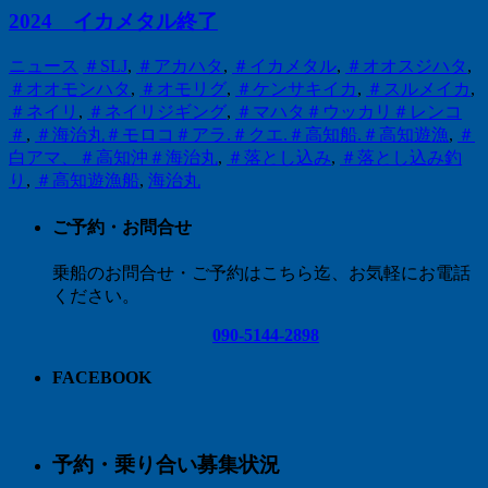
2024 イカメタル終了
ニュース
＃SLJ
,
＃アカハタ
,
＃イカメタル
,
＃オオスジハタ
,
＃オオモンハタ
,
＃オモリグ
,
＃ケンサキイカ
,
＃スルメイカ
,
＃ネイリ
,
＃ネイリジギング
,
＃マハタ＃ウッカリ＃レンコ
＃
,
＃海治丸＃モロコ＃アラ.＃クエ.＃高知船.＃高知遊漁
,
＃
白アマ、＃高知沖＃海治丸
,
＃落とし込み
,
＃落とし込み釣
り
,
＃高知遊漁船
,
海治丸
ご予約・お問合せ
乗船のお問合せ・ご予約はこちら迄、お気軽にお電話
ください。
090-5144-2898
FACEBOOK
予約・乗り合い募集状況