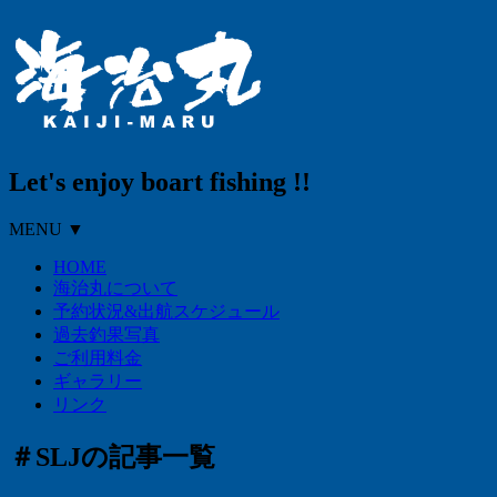
Let's enjoy boart fishing !!
MENU ▼
HOME
海治丸について
予約状況&出航スケジュール
過去釣果写真
ご利用料金
ギャラリー
リンク
＃SLJの記事一覧