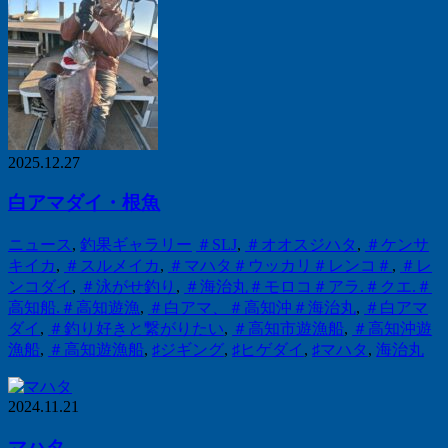
2025.12.27
白アマダイ・根魚
ニュース
,
釣果ギャラリー
＃SLJ
,
＃オオスジハタ
,
＃ケンサ
キイカ
,
＃スルメイカ
,
＃マハタ＃ウッカリ＃レンコ＃
,
＃レ
ンコダイ
,
＃泳がせ釣り
,
＃海治丸＃モロコ＃アラ.＃クエ.＃
高知船.＃高知遊漁
,
＃白アマ、＃高知沖＃海治丸
,
＃白アマ
ダイ
,
＃釣り好きと繋がりたい
,
＃高知市遊漁船
,
＃高知沖遊
漁船
,
＃高知遊漁船
,
♯ジギング
,
♯ヒゲダイ
,
♯マハタ
,
海治丸
2024.11.21
マハタ