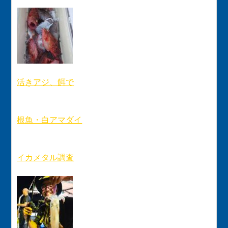
活きアジ、餌で
根魚・白アマダイ
イカメタル調査