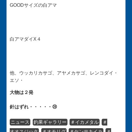
GOODサイズの白アマ
白アマダイX４
他、ウッカリカサゴ、アヤメカサゴ、レンコダイ・
エソ・
大物は２発
針はずれ・・・・・😢
ニュース
釣果ギャラリー
＃イカメタル
＃
オオスジハタ
＃オモリグ
＃ケンサキイカ
＃