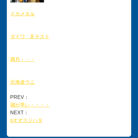
イカメタル
ダイワ 🦑テスト
満月・・・
北海道ウニ
PREV：
潮が早い・・・・
NEXT：
oオオスジハタ