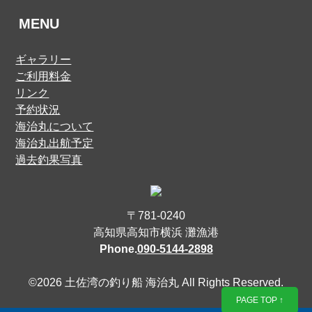
MENU
ギャラリー
ご利用料金
リンク
予約状況
海治丸について
海治丸出航予定
過去釣果写真
〒781-0240
高知県高知市横浜 灘漁港
Phone.
090-5144-2898
©2026 土佐湾の釣り船 海治丸
All Rights Reserved.
PAGE TOP ↑