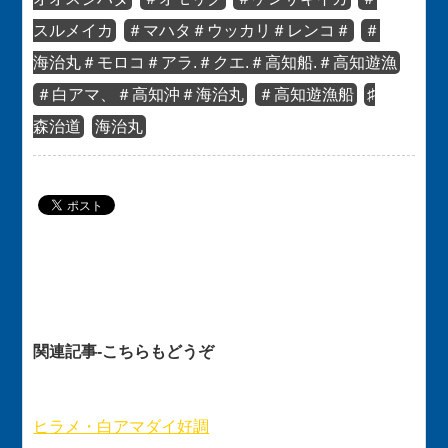
スルメイカ
＃マハタ＃ウッカリ＃レンコ＃
＃
海治丸＃モロコ＃アラ.＃クエ.＃高知船.＃高知遊漁
＃白アマ、＃高知沖＃海治丸
＃高知遊漁船
♯
森治道
海治丸
関連記事-こちらもどうぞ
ヒラメ・白アマダイ好調